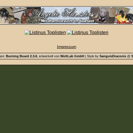
Impressum
are:
Burning Board 2.3.6
, entwickelt von
WoltLab GmbH
| Style by
SanguisDraconis
@
S