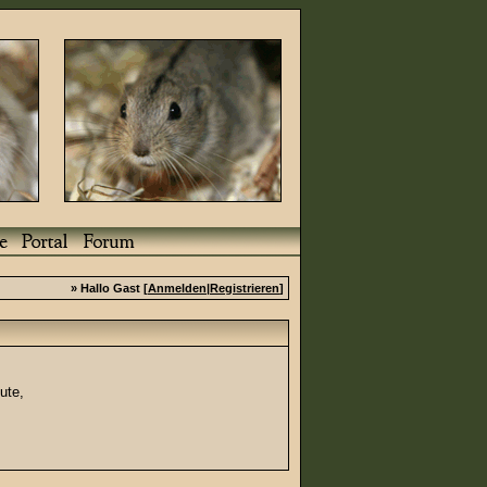
» Hallo Gast [
Anmelden
|
Registrieren
]
ute,