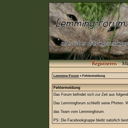
Lemming-Forum
» Fehlermeldung
Fehlermeldung
Das Forum befindet sich zur Zeit aus folg
Das Lemmingforum schließt seine Pforten. Wi
das Team vom Lemmingforum.
PS: Die Facebookgruppe bleibt natürlich be