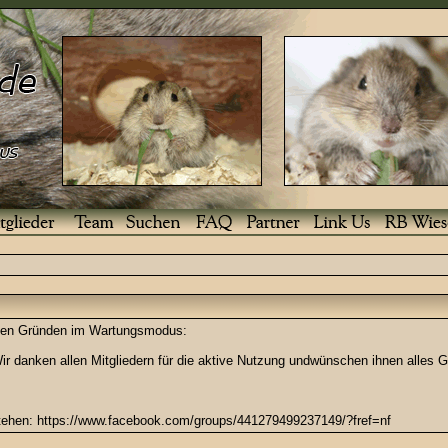
enden Gründen im Wartungsmodus:
r danken allen Mitgliedern für die aktive Nutzung undwünschen ihnen alles G
stehen: https://www.facebook.com/groups/441279499237149/?fref=nf