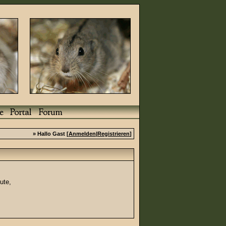
» Hallo Gast [
Anmelden
|
Registrieren
]
ute,