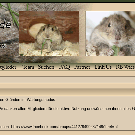
enden Gründen im Wartungsmodus:
r danken allen Mitgliedern für die aktive Nutzung undwünschen ihnen alles G
stehen: https://www.facebook.com/groups/441279499237149/?fref=nf