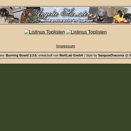
Impressum
are:
Burning Board 2.3.6
, entwickelt von
WoltLab GmbH
| Style by
SanguisDraconis
@
S