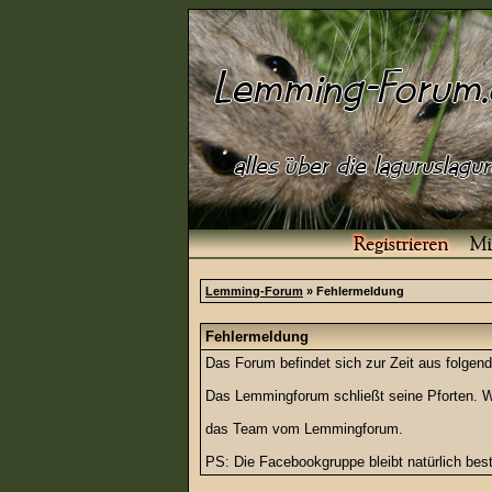
Lemming-Forum
» Fehlermeldung
Fehlermeldung
Das Forum befindet sich zur Zeit aus folg
Das Lemmingforum schließt seine Pforten. Wi
das Team vom Lemmingforum.
PS: Die Facebookgruppe bleibt natürlich be